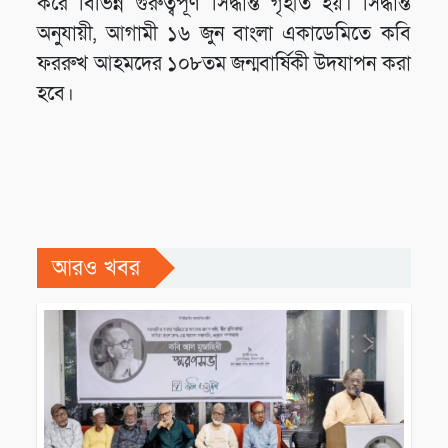
করে বিভিন্ন গুরুত্বপূর্ণ সিদ্ধান্ত গৃহীত হয়। সিদ্ধান্ত
অনুযায়ী, আগামী ১৬ জুন বাংলা একাডেমিতে কবি
ফররুখ আহমদের ১০৮তম জন্মবার্ষিকী উদযাপন করা
হবে।
আরও খবর
সাহিত্যিক