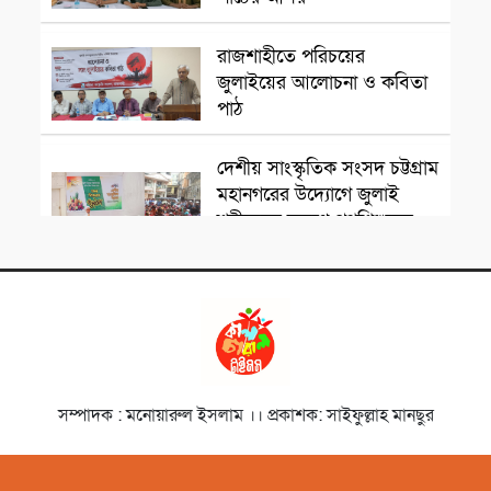
সাংস্কৃতিক প্রতিষ্ঠান
রাজশাহীতে পরিচয়ের
জুলাইয়ের আলোচনা ও কবিতা
পাঠ
সাংস্কৃতিক প্রতিষ্ঠান
দেশীয় সাংস্কৃতিক সংসদ চট্টগ্রাম
মহানগরের উদ্যোগে জুলাই
শহীদদের স্মরণে পথশিশুদের
মাঝে মৌসুমি ফল বিতরণ
চলচ্চিত্রজন
নাট্যকার ডা. আবু হেনা আবিদ
জাফর স্মরণে আলোচনা সভা ও
দোয়া মাহফিল
সাংস্কৃতিক প্রতিষ্ঠান
সম্পাদক : মনোয়ারুল ইসলাম ।। প্রকাশক: সাইফুল্লাহ মানছুর
‘বিদ্রোহের স্বরলিপি’নজরুল
জয়ন্তী উৎসব অনুষ্ঠিত