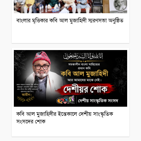
বাংলার মৃত্তিকার কবি আল মুজাহিদী স্মরণসভা অনুষ্ঠিত
সাহিত্যিক
কবি আল মুজাহিদীর ইন্তেকালে দেশীয় সাংস্কৃতিক
সংসদের শোক
সাহিত্যিক