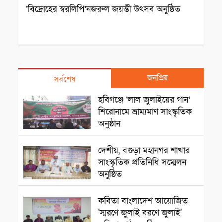
‘বিদ্রোহের স্বরলিপি’নজরুল জয়ন্তী উৎসব অনুষ্ঠিত
জনপ্রিয়
সর্বশেষ
সাংস্কৃতিক প্রতিষ্ঠান
হবিগঞ্জে ‘লাল জুলাইয়ের গান’
শিরোনামে ভ্রাম্যমাণ সাংস্কৃতিক
অনুষ্ঠান
রাজশাহী
দেশীয়, বগুড়া মহানগর শাখার
সাংস্কৃতিক প্রতিনিধি সম্মেলন
অনুষ্ঠিত
সাংস্কৃৃতিক অনুষ্ঠান
কবিতা বাংলাদেশ আয়োজিত
'স্মরণে জুলাই বরণে জুলাই'