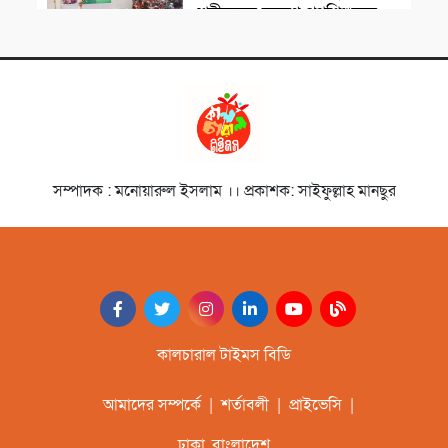
শহীদদের স্মরণে পথশিশুদের
মাঝে মৌসুমি ফল বিতরণ
চলচ্চিত্রজন
নাট্যকার ডা. আবু হেনা আবিদ
জাফর স্মরণে আলোচনা সভা ও
দোয়া মাহফিল
সাংস্কৃতিক প্রতিষ্ঠান
সম্পাদক : মনোয়ারুল ইসলাম ।। প্রকাশক: সাইফুল্লাহ মানছুর
‘বিদ্রোহের স্বরলিপি’নজরুল
জয়ন্তী উৎসব অনুষ্ঠিত
সাহিত্যিক
বাংলার মৃত্তিকার কবি আল
মুজাহিদী স্মরণসভা অনুষ্ঠিত
কালচারাল টাইমস বিডি
আমাদের সম্পর্কে
|
শর্তাবলী
|
প্রাইভেসি
|
ঢাকা, বাংলাদেশ