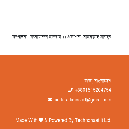
সম্পাদক : মনোয়ারুল ইসলাম ।। প্রকাশক: সাইফুল্লাহ মানছুর
ঢাকা, বাংলাদেশ
+8801515204754
culturaltimesbd@gmail.com
Made With
& Powered By
Technohaat It Ltd.