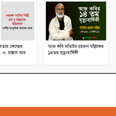
েতার কেন্দ্রের
আজ কবি মতিউর রহমান মল্লিকের
 এ. মান্নান আর
১৪তম মৃত্যুবার্ষিকী