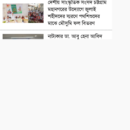
সাংস্কৃতিক প্রতিষ্ঠান
দেশীয় সাংস্কৃতিক সংসদ চট্টগ্রাম
মহানগরের উদ্যোগে জুলাই
শহীদদের স্মরণে পথশিশুদের
মাঝে মৌসুমি ফল বিতরণ
চলচ্চিত্রজন
নাট্যকার ডা. আবু হেনা আবিদ
জাফর স্মরণে আলোচনা সভা ও
দোয়া মাহফিল
সাংস্কৃতিক প্রতিষ্ঠান
‘বিদ্রোহের স্বরলিপি’নজরুল
জয়ন্তী উৎসব অনুষ্ঠিত
সাহিত্যিক
বাংলার মৃত্তিকার কবি আল
মুজাহিদী স্মরণসভা অনুষ্ঠিত