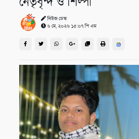
নেতৃবৃন্দ ও শিল্পী
নিউজ ডেস্ক
৬ মে, ২০২৬ ১৫:০৭ পি এম