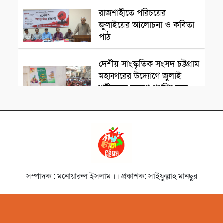
সাংস্কৃতিক প্রতিষ্ঠান
রাজশাহীতে পরিচয়ের
জুলাইয়ের আলোচনা ও কবিতা
পাঠ
সাংস্কৃতিক প্রতিষ্ঠান
দেশীয় সাংস্কৃতিক সংসদ চট্টগ্রাম
মহানগরের উদ্যোগে জুলাই
শহীদদের স্মরণে পথশিশুদের
মাঝে মৌসুমি ফল বিতরণ
চলচ্চিত্রজন
নাট্যকার ডা. আবু হেনা আবিদ
জাফর স্মরণে আলোচনা সভা ও
দোয়া মাহফিল
সাংস্কৃতিক প্রতিষ্ঠান
সম্পাদক : মনোয়ারুল ইসলাম ।। প্রকাশক: সাইফুল্লাহ মানছুর
‘বিদ্রোহের স্বরলিপি’নজরুল
জয়ন্তী উৎসব অনুষ্ঠিত
সাহিত্যিক