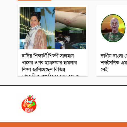
সঙ্গীতজ্ঞ
ঢাবির শিক্ষার্থী শিল্পী সালমান
স্বাধীন বাংলা ব
খানের ওপর ছাত্রদলের হামলার
শব্দসৈনিক এম.
নিন্দা জানিয়েছেন বিভিন্ন
নেই
সাংস্কৃতিক সংগঠনের নেতৃবৃন্দ ও
শিল্পী