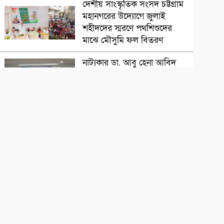
সাংস্কৃতিক প্রতিষ্ঠান
দেশীয় সাংস্কৃতিক সংসদ চট্টগ্রাম
মহানগরের উদ্যোগে জুলাই
শহীদদের স্মরণে পথশিশুদের
মাঝে মৌসুমি ফল বিতরণ
চলচ্চিত্রজন
নাট্যকার ডা. আবু হেনা আবিদ
জাফর স্মরণে আলোচনা সভা ও
দোয়া মাহফিল
সাংস্কৃতিক প্রতিষ্ঠান
‘বিদ্রোহের স্বরলিপি’নজরুল
জয়ন্তী উৎসব অনুষ্ঠিত
সাহিত্যিক
বাংলার মৃত্তিকার কবি আল
মুজাহিদী স্মরণসভা অনুষ্ঠিত