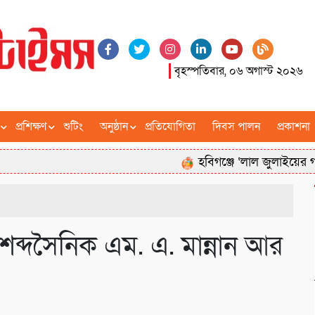
বৃহস্পতিবার, ০৬ অগাস্ট ২০২৬
প্রশিক্ষণ
শুটিং
অনুষ্ঠান
প্রতিযোগিতা
দিবস পালন
প্রকাশনা
হবিগঞ্জে ‘লাল জুলাইয়ের গান’ শিরো
ের শব্দসৈনিক এম. এ. মান্নান আর