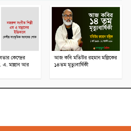
সঙ্গীতজ্ঞ
সঙ্গীতজ্ঞ
েতার কেন্দ্রের
আজ কবি মতিউর রহমান মল্লিকের
 এ. মান্নান আর
১৪তম মৃত্যুবার্ষিকী