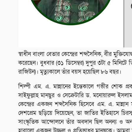
স্বাধীন বাংলা বেতার কেন্দ্রের শব্দসৈনিক, বীর মুক্তিয
করেছেন। বুধবার (৩১ ডিসেম্বর) দুপুর ৩টা ৫ মিনিটে তিন
রাজিউন)। মৃত্যুকালে তাঁর বয়স হয়েছিল ৮৬ বছর।
শিল্পী এম. এ. মান্নানের ইন্তেকালে গভীর শোক প
সাইফুল্লাহ মানছুর ও সেক্রেটারি ড. মনোয়ারুল ইসলা
কেন্দ্রের একজন শব্দসৈনিক হিসেবে এম. এ. মান্নান মহ
দেশপ্রেম ছড়িয়ে দিয়েছেন, তা জাতির ইতিহাসে চিরস্ম
সাংস্কৃতিক আন্দোলনে তাঁর অবদান ছিল অনন্য ও অনস্ব
হারালো একজন উজ্জ্বল ও প্রতিভাধর মানুষকে। আমরা 