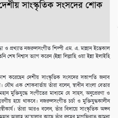
োদ্ধা ও প্রখ্যাত নজরুলসংগীত শিল্পী এম. এ. মান্নান ইন্তেকাল
ি শেষ নিশ্বাস ত্যাগ করেন (ইন্না লিল্লাহি ওয়া ইন্না ইলাইহি
্রকাশ করেছেন দেশীয় সাংস্কৃতিক সংসদের সভাপতি জনাব
ম। যৌথ এক শোকবার্তায় তাঁরা বলেন, স্বাধীন বাংলা বেতার
ান মুক্তিযুদ্ধে সংগীতের মাধ্যমে যে সাহস, অনুপ্রেরণা ও
রণীয় হয়ে থাকবে। নজরুলসংগীত চর্চা ও মুক্তিযুদ্ধকালীন
ীকার্য। তাঁরা আরও বলেন, তাঁর বিদায়ে সাংস্কৃতিক অঙ্গন
মহান আল্লাহ তা’য়ালার কাছে তাঁর রুহের মাগফিরাত কামনা