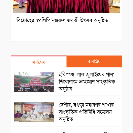
‘বিদ্রোহের স্বরলিপি’নজরুল জয়ন্তী উৎসব অনুষ্ঠিত
জনপ্রিয়
সর্বশেষ
সাংস্কৃতিক প্রতিষ্ঠান
হবিগঞ্জে ‘লাল জুলাইয়ের গান’
শিরোনামে ভ্রাম্যমাণ সাংস্কৃতিক
অনুষ্ঠান
রাজশাহী
দেশীয়, বগুড়া মহানগর শাখার
সাংস্কৃতিক প্রতিনিধি সম্মেলন
অনুষ্ঠিত
সাংস্কৃৃতিক অনুষ্ঠান