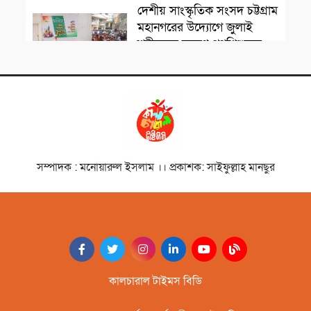
সাংস্কৃতিক প্রতিষ্ঠান
দেশীয় সাংস্কৃতিক সংসদ চট্টগ্রাম
মহানগরের উদ্যোগে জুলাই
শহীদদের স্মরণে পথশিশুদের
মাঝে মৌসুমি ফল বিতরণ
চলচ্চিত্রজন
নাট্যকার ডা. আবু হেনা আবিদ
জাফর স্মরণে আলোচনা সভা ও
দোয়া মাহফিল
সাংস্কৃতিক প্রতিষ্ঠান
সম্পাদক : মনোয়ারুল ইসলাম ।। প্রকাশক: সাইফুল্লাহ মানছুর
‘বিদ্রোহের স্বরলিপি’নজরুল
জয়ন্তী উৎসব অনুষ্ঠিত
সাহিত্যিক
বাংলার মৃত্তিকার কবি আল
মুজাহিদী স্মরণসভা অনুষ্ঠিত
কালচারাল টাইমস বিডি