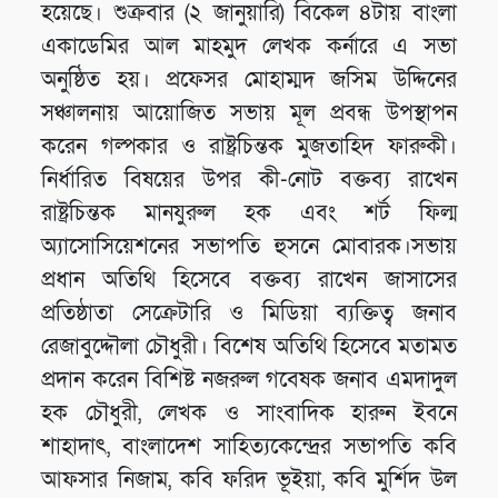
হয়েছে। শুক্রবার (২ জানুয়ারি) বিকেল ৪টায় বাংলা
একাডেমির আল মাহমুদ লেখক কর্নারে এ সভা
অনুষ্ঠিত হয়। প্রফেসর মোহাম্মদ জসিম উদ্দিনের
সঞ্চালনায় আয়োজিত সভায় মূল প্রবন্ধ উপস্থাপন
করেন গল্পকার ও রাষ্ট্রচিন্তক মুজতাহিদ ফারুকী।
নির্ধারিত বিষয়ের উপর কী-নোট বক্তব্য রাখেন
রাষ্ট্রচিন্তক মানযুরুল হক এবং শর্ট ফিল্ম
অ্যাসোসিয়েশনের সভাপতি হুসনে মোবারক।সভায়
প্রধান অতিথি হিসেবে বক্তব্য রাখেন জাসাসের
প্রতিষ্ঠাতা সেক্রেটারি ও মিডিয়া ব্যক্তিত্ব জনাব
রেজাবুদ্দৌলা চৌধুরী। বিশেষ অতিথি হিসেবে মতামত
প্রদান করেন বিশিষ্ট নজরুল গবেষক জনাব এমদাদুল
হক চৌধুরী, লেখক ও সাংবাদিক হারুন ইবনে
শাহাদাৎ, বাংলাদেশ সাহিত্যকেন্দ্রের সভাপতি কবি
আফসার নিজাম, কবি ফরিদ ভূইয়া, কবি মুর্শিদ উল