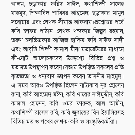
আলম, ছড়াকার ফরিদ সাঈদ, কথাশিল্পী সালেহ
মাহমুদ, শিক্ষাবিদ শাব্বির আহমেদ, ছড়াকার মামুন
সরোয়ার এবং লেখক সীমান্ত আকরাম।প্রশ্নোত্তর পর্বে
কবি জাফর পাঠান, লেখক খন্দকার জিল্লুর রহমান,
তরুণ চলচ্চিত্রকার আজিজ হাকিম, কবি সাইফ সাদী
এবং আবৃত্তি শিল্পী কামাল মীনা মডারেটরের মাধ্যমে
কী-নোট আলোচকদের উদ্দেশ্যে বিভিন্ন প্রশ্ন ও
মতামত উপস্থাপন করেন।সভায় উপস্থিত সকলের প্রতি
কৃতজ্ঞতা ও ধন্যবাদ জ্ঞাপন করেন তাসনীম মাহমুদ।
এ সময় আরও উপস্থিত ছিলেন নাট্যকার নূর হোসেন
রানা, কবি আহমেদ মঈন, কবি খায়ের নাঈমুদ্দীন, কবি
কামাল হোসেন, কবি ওমর ফারুক, আল আমীন,
কথাশিল্পী রাসেল রবি, কবি জুবায়ের বিন ইয়াসিরসহ
বিভিন্ন মত ও পথের লেখক-কবি ও সংস্কৃতিকর্মীরা।