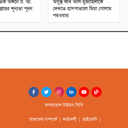
ৃতিক অঙ্গনে ড. আ.
অসুস্থ কবি আল-মুজাহিদীকে
্লাহর শূন্যতা পূরণ
দেখতে হাসপাতালে মিয়া গোলাম
পরওয়ার
কালচারাল টাইমস বিডি
আমাদের সম্পর্কে
|
শর্তাবলী
|
প্রাইভেসি
|