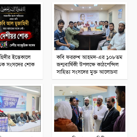
িদীর ইন্তেকালে
কবি ফররুখ আহমদ-এর ১০৮তম
কৃতিক সংসদের শোক
জন্মবার্ষিকী উপলক্ষে কাঠপেন্সিল
সাহিত্য সংসদের মুক্ত আলোচনা
সাহিত্যিক
সাহিত্যিক