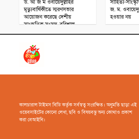
ড. আ জ ম ওবায়েদুল্লাহর
সাহিত্য-সাংস্ক
মৃত্যুবার্ষিকীতে স্মরণসভার
জ. ম. ওবায়েদুল
আয়োজন করেছে দেশীয়
হওয়ার নয়
সাংস্কৃতিক সংসদ, বরিশাল
মহানগর
কালচারাল টাইমস বিডি কর্তৃক সর্বস্বত্ব সংরক্ষিত। অনুমতি ছাড়া এই
ওয়েবসাইটের কোনো লেখা, ছবি ও বিষয়বস্তু অন্য কোথাও প্রকাশ
করা বেআইনি।