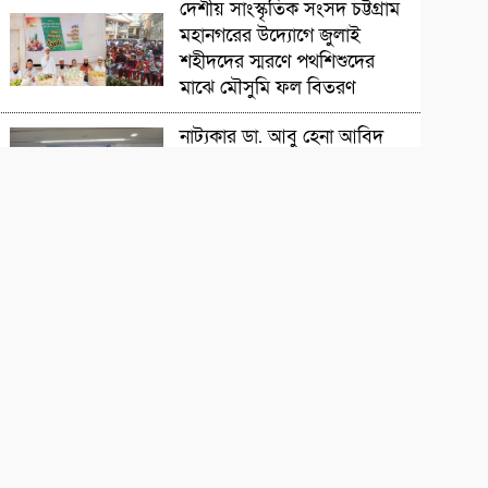
সাংস্কৃতিক প্রতিষ্ঠান
দেশীয় সাংস্কৃতিক সংসদ চট্টগ্রাম
মহানগরের উদ্যোগে জুলাই
শহীদদের স্মরণে পথশিশুদের
মাঝে মৌসুমি ফল বিতরণ
চলচ্চিত্রজন
নাট্যকার ডা. আবু হেনা আবিদ
জাফর স্মরণে আলোচনা সভা ও
দোয়া মাহফিল
সাংস্কৃতিক প্রতিষ্ঠান
‘বিদ্রোহের স্বরলিপি’নজরুল
জয়ন্তী উৎসব অনুষ্ঠিত
সাহিত্যিক
বাংলার মৃত্তিকার কবি আল
মুজাহিদী স্মরণসভা অনুষ্ঠিত