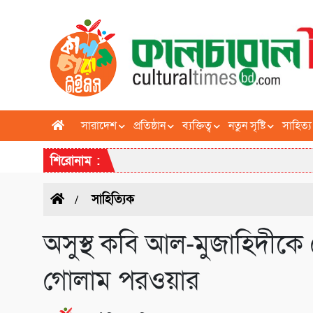
সারাদেশ
প্রতিষ্ঠান
ব্যক্তিত্ব
নতুন সৃষ্টি
সাহিত্য
শিরোনাম :
সাহিত্যিক
অসুস্থ কবি আল-মুজাহিদীকে
গোলাম পরওয়ার