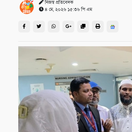
নিজস্ব প্রতিবেদক
৪ মে, ২০২৬ ১৫:৩৬ পি এম