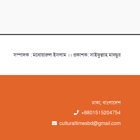
সম্পাদক : মনোয়ারুল ইসলাম ।। প্রকাশক: সাইফুল্লাহ মানছুর
ঢাকা, বাংলাদেশ
+8801515204754
culturaltimesbd@gmail.com