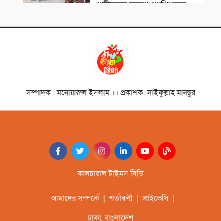
শহীদদের স্মরণে পথশিশুদের
মাঝে মৌসুমি ফল বিতরণ
চলচ্চিত্রজন
নাট্যকার ডা. আবু হেনা আবিদ
জাফর স্মরণে আলোচনা সভা ও
দোয়া মাহফিল
সাংস্কৃতিক প্রতিষ্ঠান
সম্পাদক : মনোয়ারুল ইসলাম ।। প্রকাশক: সাইফুল্লাহ মানছুর
‘বিদ্রোহের স্বরলিপি’নজরুল
জয়ন্তী উৎসব অনুষ্ঠিত
সাহিত্যিক
বাংলার মৃত্তিকার কবি আল
মুজাহিদী স্মরণসভা অনুষ্ঠিত
কালচারাল টাইমস বিডি
আমাদের সম্পর্কে
|
শর্তাবলী
|
প্রাইভেসি
|
ঢাকা, বাংলাদেশ