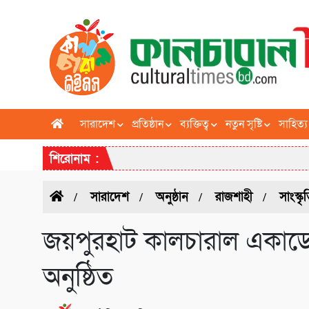
সারাদেশ
প্রতিষ্ঠান
ব্যক্তিত্ব
নতুন সৃষ্টি
সাহিত্য
শিরোনাম :
সারাদেশ
অনুষ্ঠান
রাজশাহী
সাংস্কৃ
জয়পুরহাট কালচারাল একাড
অনুষ্ঠিত