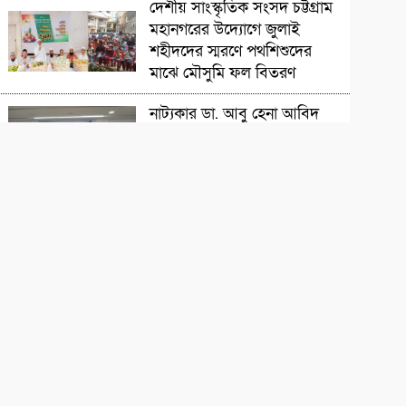
সাংস্কৃতিক প্রতিষ্ঠান
দেশীয় সাংস্কৃতিক সংসদ চট্টগ্রাম
মহানগরের উদ্যোগে জুলাই
শহীদদের স্মরণে পথশিশুদের
মাঝে মৌসুমি ফল বিতরণ
চলচ্চিত্রজন
নাট্যকার ডা. আবু হেনা আবিদ
জাফর স্মরণে আলোচনা সভা ও
দোয়া মাহফিল
সাংস্কৃতিক প্রতিষ্ঠান
‘বিদ্রোহের স্বরলিপি’নজরুল
জয়ন্তী উৎসব অনুষ্ঠিত
সাহিত্যিক
বাংলার মৃত্তিকার কবি আল
মুজাহিদী স্মরণসভা অনুষ্ঠিত