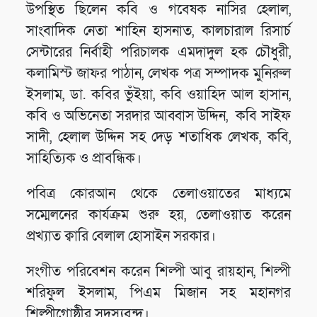
উপস্থিত ছিলেন কবি ও গবেষক নাসির হেলাল,
সাংবাদিক নেতা শাহিন হাসনাত, কালচারাল রিসার্চ
সেন্টারের নির্বাহী পরিচালক এমদাদুল হক চৌধুরী,
কলামিস্ট জাফর পাঠান, লেখক পত্র সম্পাদক মুনিরুল
ইসলাম, ডা. কবির ভুঁইয়া, কবি ওয়াহিদ আল হাসান,
কবি ও অভিনেতা সরদার আব্বাস উদ্দিন, কবি সাইফ
সাদী, হেলাল উদ্দিন সহ দেড় শতাধিক লেখক, কবি,
সাহিত্যিক ও প্রাবন্ধিক।
পবিত্র কোরআন থেকে তেলাওয়াতের মাধ্যমে
সম্মেলনের কার্যক্রম শুরু হয়, তেলাওয়াত করেন
প্রখ্যাত ক্বারি বেলাল হোসাইন সরকার।
সংগীত পরিবেশন করেন শিল্পী আবু রায়হান, শিল্পী
শরিফুল ইসলাম, পিএম মিজান সহ মহানগর
শিল্পীগোষ্ঠীর সদস্যবৃন্দ।