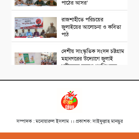
পাঠের আসর’
সাংস্কৃতিক প্রতিষ্ঠান
রাজশাহীতে পরিচয়ের
জুলাইয়ের আলোচনা ও কবিতা
পাঠ
সাংস্কৃতিক প্রতিষ্ঠান
দেশীয় সাংস্কৃতিক সংসদ চট্টগ্রাম
মহানগরের উদ্যোগে জুলাই
শহীদদের স্মরণে পথশিশুদের
মাঝে মৌসুমি ফল বিতরণ
চলচ্চিত্রজন
নাট্যকার ডা. আবু হেনা আবিদ
জাফর স্মরণে আলোচনা সভা ও
দোয়া মাহফিল
সাংস্কৃতিক প্রতিষ্ঠান
সম্পাদক : মনোয়ারুল ইসলাম ।। প্রকাশক: সাইফুল্লাহ মানছুর
‘বিদ্রোহের স্বরলিপি’নজরুল
জয়ন্তী উৎসব অনুষ্ঠিত