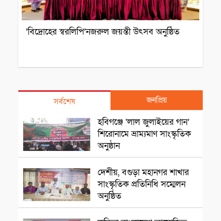
‘বিদ্রোহের স্বরলিপি’নজরুল জয়ন্তী উৎসব অনুষ্ঠিত
জনপ্রিয়
সর্বশেষ
সাংস্কৃতিক প্রতিষ্ঠান
হবিগঞ্জে ‘লাল জুলাইয়ের গান’
শিরোনামে ভ্রাম্যমাণ সাংস্কৃতিক
অনুষ্ঠান
রাজশাহী
দেশীয়, বগুড়া মহানগর শাখার
সাংস্কৃতিক প্রতিনিধি সম্মেলন
অনুষ্ঠিত
সাংস্কৃৃতিক অনুষ্ঠান