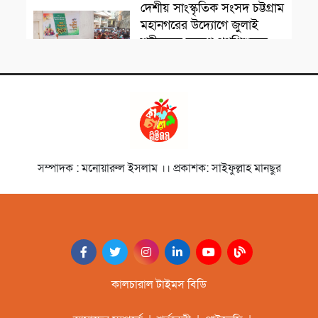
সাংস্কৃতিক প্রতিষ্ঠান
দেশীয় সাংস্কৃতিক সংসদ চট্টগ্রাম
মহানগরের উদ্যোগে জুলাই
শহীদদের স্মরণে পথশিশুদের
মাঝে মৌসুমি ফল বিতরণ
চলচ্চিত্রজন
নাট্যকার ডা. আবু হেনা আবিদ
জাফর স্মরণে আলোচনা সভা ও
দোয়া মাহফিল
সাংস্কৃতিক প্রতিষ্ঠান
সম্পাদক : মনোয়ারুল ইসলাম ।। প্রকাশক: সাইফুল্লাহ মানছুর
‘বিদ্রোহের স্বরলিপি’নজরুল
জয়ন্তী উৎসব অনুষ্ঠিত
সাহিত্যিক
বাংলার মৃত্তিকার কবি আল
মুজাহিদী স্মরণসভা অনুষ্ঠিত
কালচারাল টাইমস বিডি