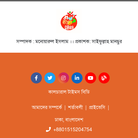
চলচ্চিত্রজন
নাট্যকার ডা. আবু হেনা আবিদ
জাফর স্মরণে আলোচনা সভা ও
দোয়া মাহফিল
সাংস্কৃতিক প্রতিষ্ঠান
সম্পাদক : মনোয়ারুল ইসলাম ।। প্রকাশক: সাইফুল্লাহ মানছুর
‘বিদ্রোহের স্বরলিপি’নজরুল
জয়ন্তী উৎসব অনুষ্ঠিত
সাহিত্যিক
বাংলার মৃত্তিকার কবি আল
মুজাহিদী স্মরণসভা অনুষ্ঠিত
কালচারাল টাইমস বিডি
আমাদের সম্পর্কে
|
শর্তাবলী
|
প্রাইভেসি
|
ঢাকা, বাংলাদেশ
+8801515204754