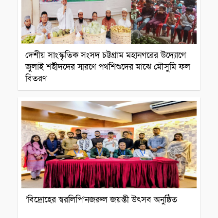
দেশীয় সাংস্কৃতিক সংসদ চট্টগ্রাম মহানগরের উদ্যোগে
জুলাই শহীদদের স্মরণে পথশিশুদের মাঝে মৌসুমি ফল
বিতরণ
সাংস্কৃতিক প্রতিষ্ঠান
‘বিদ্রোহের স্বরলিপি’নজরুল জয়ন্তী উৎসব অনুষ্ঠিত